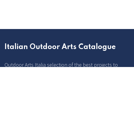
Italian Outdoor Arts Catalogue
Outdoor Arts Italia selection of the best projects to
present at the most important and relevant promotion
and circulation sessions of the national and
international market.
Home
Contact us
Politica privacy